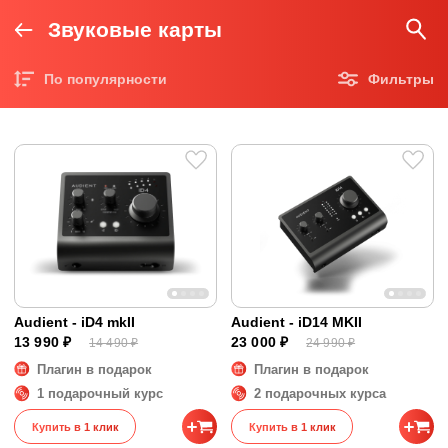
Звуковые карты
По популярности
Фильтры
Цена по возрастанию
Цена по убыванию
Audient - iD4 mkII
Audient - iD14 MKII
13 990 ₽
23 000 ₽
14 490 ₽
24 990 ₽
Плагин в подарок
Плагин в подарок
1 подарочный курс
2 подарочных курса
Купить в 1 клик
Купить в 1 клик