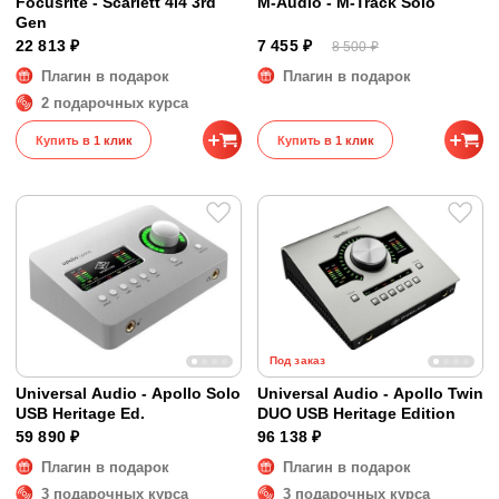
Focusrite - Scarlett 4i4 3rd
M-Audio - M-Track Solo
Gen
22 813 ₽
7 455 ₽
8 500 ₽
Плагин в подарок
Плагин в подарок
2 подарочных курса
Купить в 1 клик
Купить в 1 клик
Под заказ
Universal Audio - Apollo Solo
Universal Audio - Apollo Twin
USB Heritage Ed.
DUO USB Heritage Edition
59 890 ₽
96 138 ₽
Плагин в подарок
Плагин в подарок
3 подарочных курса
3 подарочных курса