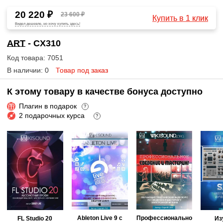
20 220 ₽
23 600 ₽
Купить в 1 клик
Видел дешевле, но хочу купить здесь!
ART
- CX310
Код товара: 7051
В наличии: 0
Товар под заказ
К этому товару в качестве бонуса доступно
Плагин в подарок
?
2 подарочных курса
?
Ableton Live 9 с
Профессионально
FL Studio 20
Из