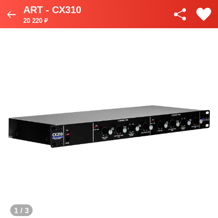
ART - CX310
20 220 ₽
1
/
3