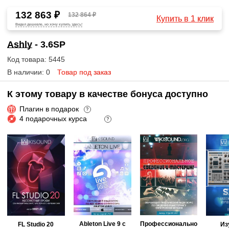
132 863 ₽
132 864 ₽
Купить в 1 клик
Видел дешевле, но хочу купить здесь!
Ashly
- 3.6SP
Код товара: 5445
В наличии: 0
Товар под заказ
К этому товару в качестве бонуса доступно
Плагин в подарок
?
4 подарочных курса
?
Ableton Live 9 с
Профессионально
FL Studio 20
Из