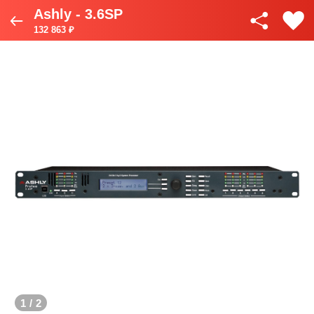
Ashly - 3.6SP
132 863 ₽
1
/
2