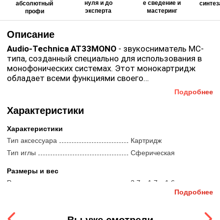
нуля и до
е сведение и
абсолютный
синтез
эксперта
мастеринг
профи
Описание
Audio-Technica AT33MONO
- звукосниматель MC-
типа, созданный специально для использования в
монофонических системах. Этот монокартридж
обладает всеми функциями своего
стереокартриджа AT33EV. Картридж
AT33MONO
Подробнее
имеет прочный алюминиевый корпус с внутренним
демпфированием с дополнительной синтетической
Характеристики
смолой ханенита, как и картридж AT33 EV, за
исключением того, что он имеет сферический
Характеристики
стилус, прикрепленный к дюралиевой консоли.
Тип аксессуара
Картридж
Наслаждайтесь классическими моно-записями
Тип иглы
Сферическая
прошлых лет с
AT33MONO
.
Размеры и вес
Размеры
2.7 x 1.7 x 1.6 см
Подробнее
Вес
0.01 кг
Вы уже смотрели