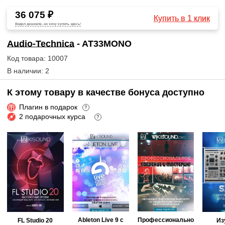
36 075 ₽
Купить в 1 клик
Видел дешевле, но хочу купить здесь!
Audio-Technica
- AT33MONO
Код товара: 10007
В наличии: 2
К этому товару в качестве бонуса доступно
Плагин в подарок
?
2 подарочных курса
?
Ableton Live 9 с
Профессионально
FL Studio 20
Из