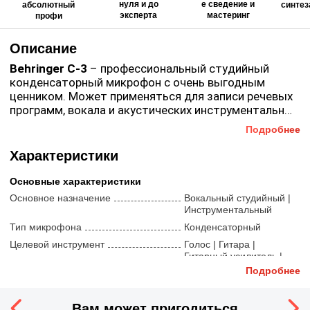
нуля и до
е сведение и
абсолютный
синтез
эксперта
мастеринг
профи
Описание
Behringer C-3
– профессиональный студийный
конденсаторный микрофон с очень выгодным
ценником. Может применяться для записи речевых
программ, вокала и акустических инструментальных
партий в домашней или проджект-студиях.
Подробнее
Микрофон
Behringer C-3
поддерживает три режима
Микрофон выполнен в стильном металлическом
направленности. Это кардиоидная, круговая и
корпусе с ветрозащитой. Входной каскад построен
Характеристики
восьмерка. В нем использованы сразу две большие
на бесконденсаторной FET-схеме. Микрофон
шестнадцатимиллиметровые мембраны. Для
малошумный, при этом он отличается достойной
Основные характеристики
подключения соединительного кабеля у него
чувствительностью.
Основное назначение
Вокальный студийный |
имеется XLR-разъем с позолоченными контактами.
Инструментальный
Тип микрофона
Конденсаторный
Целевой инструмент
Голос | Гитара |
Гитарный усилитель |
Духовые | Струнные
Подробнее
USB
Нет
Тип установки
Только на стойку
Вам может пригодиться