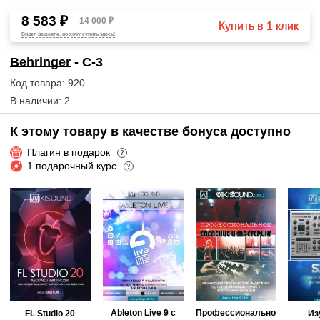
8 583 ₽
14 000 ₽
Купить в 1 клик
Видел дешевле, но хочу купить здесь!
Behringer
- C-3
Код товара: 920
В наличии: 2
К этому товару в качестве бонуса доступно
Плагин в подарок
?
1 подарочный курс
?
Ableton Live 9 с
Профессионально
FL Studio 20
Из