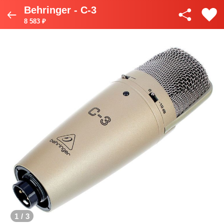
Behringer - C-3
8 583 ₽
1
/
3