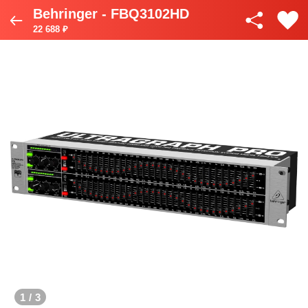
Behringer - FBQ3102HD
22 688 ₽
1
/
3