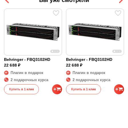
Сопротивление входа
40 кОм
Сопротивление выхода
Не указано
Размеры и вес
Размеры
48 x 15 x 9 см
Вес
2 кг
Behringer - FBQ3102HD
Behringer - FBQ3102HD
22 688 ₽
22 688 ₽
Плагин в подарок
Плагин в подарок
2 подарочных курса
2 подарочных курса
Купить в 1 клик
Купить в 1 клик