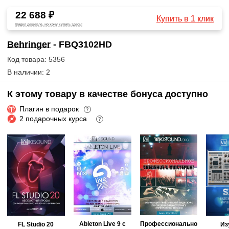
22 688 ₽
Купить в 1 клик
Видел дешевле, но хочу купить здесь!
Behringer
- FBQ3102HD
Код товара: 5356
В наличии: 2
К этому товару в качестве бонуса доступно
Плагин в подарок
?
2 подарочных курса
?
Ableton Live 9 с
Профессионально
FL Studio 20
Из