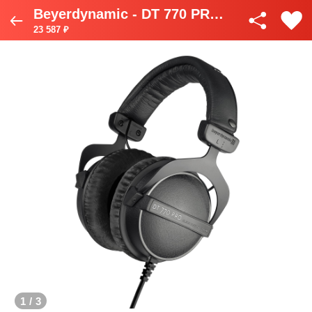
Beyerdynamic - DT 770 PRO (250 Ом) (чёрные) + индивидуальная коррекция
23 587 ₽
1
/
3