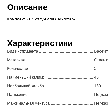
Описание
Комплект из 5 струн для бас-гитары
Характеристики
Вид инструмента
Бас-гит
Материал
Сталь и
Количество
5
Наименьший калибр
45
Наибольший калибр
130
Натяжение
Не ука
Максимальная мензура
Не ука