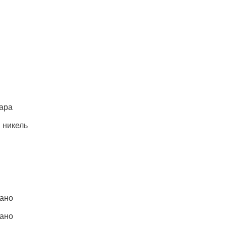
ара
 никель
зано
зано