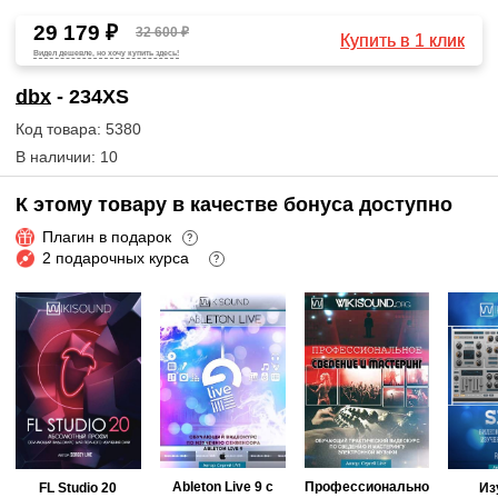
29 179 ₽
32 600 ₽
Купить в 1 клик
Видел дешевле, но хочу купить здесь!
dbx
- 234XS
Код товара: 5380
В наличии: 10
К этому товару в качестве бонуса доступно
Плагин в подарок
?
2 подарочных курса
?
Ableton Live 9 с
Профессионально
FL Studio 20
Из