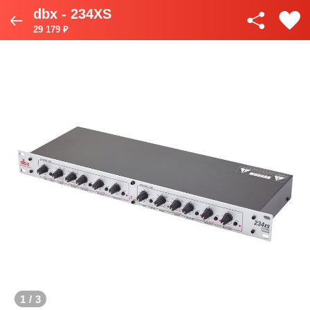
dbx - 234XS
29 179 ₽
1
/
3