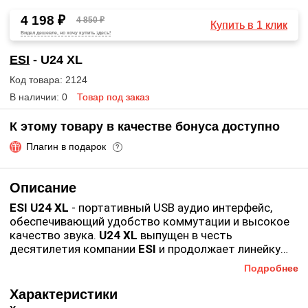
4 198 ₽
4 850 ₽
Купить в 1 клик
Видел дешевле, но хочу купить здесь!
ESI
- U24 XL
Код товара: 2124
В наличии: 0
Товар под заказ
К этому товару в качестве бонуса доступно
Плагин в подарок
?
Описание
ESI U24 XL
- портативный USB аудио интерфейс,
обеспечивающий удобство коммутации и высокое
качество звука.
U24 XL
выпущен в честь
десятилетия компании
ESI
и продолжает линейку
знаменитой модели Waveterminal
U24
. Внешняя
Подробнее
звуковая карта отличается высокой
производительностью, простым, эргономичным и
Характеристики
интуитивно понятным интерфейсом. Она