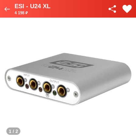
ESI - U24 XL
4 198 ₽
1
/
2