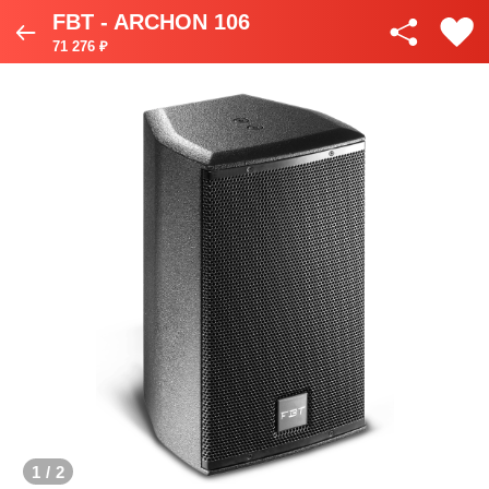
FBT - ARCHON 106
71 276 ₽
1
/
2