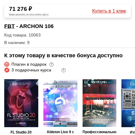
71 276 ₽
Купить в 1 клик
Видел дешевле, но хочу купить здесь!
FBT
- ARCHON 106
Код товара: 10063
В наличии: 9
К этому товару в качестве бонуса доступно
Плагин в подарок
?
3 подарочных курса
?
Ableton Live 9 с
Профессионально
FL Studio 20
Из