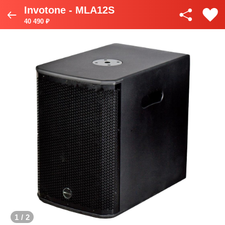
Invotone - MLA12S
40 490 ₽
1
/
2