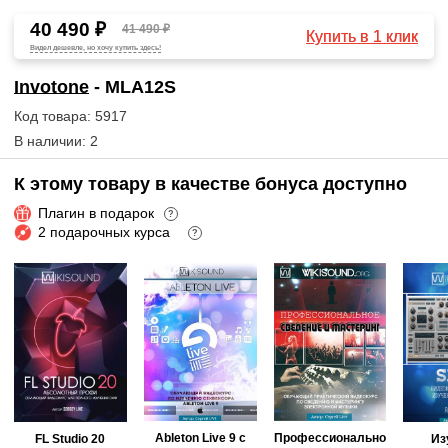
40 490 ₽
41 490 ₽
Купить в 1 клик
Видел дешевле, но хочу купить здесь!
Invotone
- MLA12S
Код товара: 5917
В наличии: 2
К этому товару в качестве бонуса доступно
Плагин в подарок
?
2 подарочных курса
?
Ableton Live 9 с
Профессионально
FL Studio 20
Из