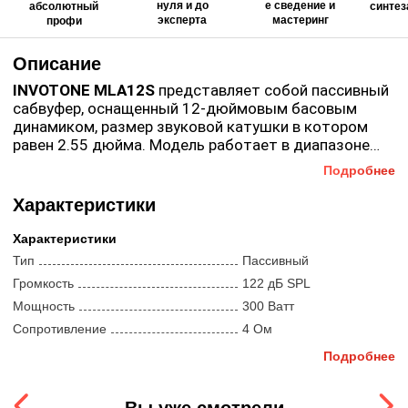
нуля и до
е сведение и
абсолютный
синтез
эксперта
мастеринг
профи
Описание
INVOTONE MLA12S
представляет собой пассивный
сабвуфер, оснащенный 12-дюймовым басовым
динамиком, размер звуковой катушки в котором
равен 2.55 дюйма. Модель работает в диапазоне
частот от 45 до 2800 Гц, а показатель мощности
Подробнее
На задней панели пассивного сабвуфера
при этом достигает 300 Вт. Сабвуфер заключен в
расположены разъёмы Speakon и Euroblock,
компактный корпус, изготовленный из фанеры.
Характеристики
необходимые для его подключения к усилителю.
Специальное покрытие предохраняет поверхности
Для достижения максимальной
от царапин, потертостей и других повреждений.
Характеристики
производительности производитель рекомендует
Тип
Пассивный
использовать усилитель М2000. В нижней части
устройства находится адаптер для монтажа в
Громкость
122 дБ SPL
стойку.
Мощность
300 Ватт
Сопротивление
4 Ом
Подробнее
Компоненты
Размер вуфера
12 дюймов
Входы
Speakon | Клеммы
Вы уже смотрели