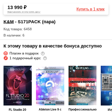
13 990 ₽
Купить в 1 клик
Видел дешевле, но хочу купить здесь!
K&M
- S171PACK (пара)
Код товара: 6458
В наличии: 6
К этому товару в качестве бонуса доступно
Плагин в подарок
?
1 подарочный курс
?
Ableton Live 9 с
Профессионально
FL Studio 20
Из