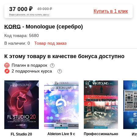
37 000 ₽
49 000 ₽
Купить в 1 клик
Видел дешевле, но хочу купить здесь!
KORG
- Monologue (серебро)
Код товара: 5680
В наличии: 0
Товар под заказ
К этому товару в качестве бонуса доступно
Плагин в подарок
?
2 подарочных курса
?
Ableton Live 9 с
Профессионально
FL Studio 20
Из