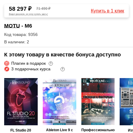
58 297 ₽
71 490 ₽
Купить в 1 клик
Видел дешевле, но хочу купить здесь!
MOTU
- M6
Код товара: 9356
В наличии: 2
К этому товару в качестве бонуса доступно
Плагин в подарок
?
3 подарочных курса
?
Ableton Live 9 с
Профессионально
FL Studio 20
Из