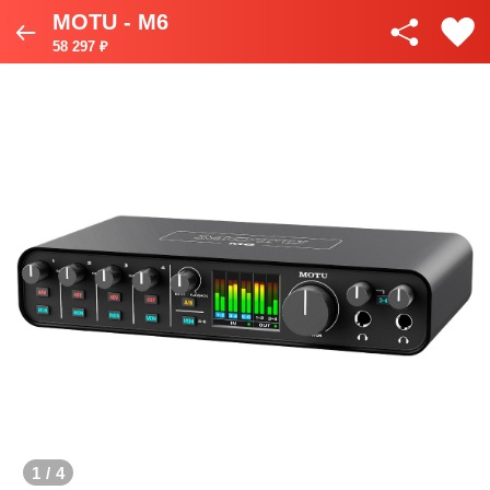
MOTU - M6
58 297 ₽
1
/
4