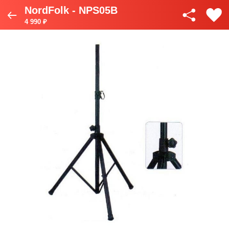
NordFolk - NPS05B
4 990 ₽