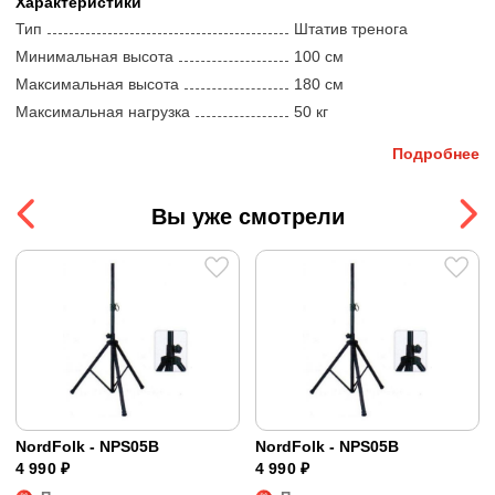
Характеристики
Посадочный диаметр – 35 мм.
Тип
Штатив тренога
Регулировка высоты от 1000 до 1800 мм.
Минимальная высота
100 cм
Цвет – черный.
Максимальная высота
180 cм
Максимальная нагрузка
50 кг
Подробнее
Вы уже смотрели
NordFolk - NPS05B
NordFolk - NPS05B
4 990 ₽
4 990 ₽