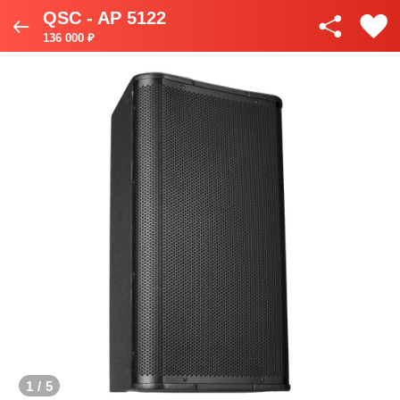
QSC - AP 5122
136 000 ₽
1
/
5