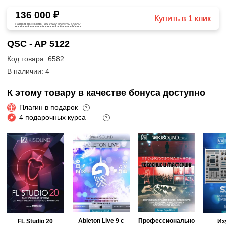
136 000 ₽
Купить в 1 клик
Видел дешевле, но хочу купить здесь!
QSC
- AP 5122
Код товара: 6582
В наличии: 4
К этому товару в качестве бонуса доступно
Плагин в подарок
?
4 подарочных курса
?
Ableton Live 9 с
Профессионально
FL Studio 20
Из