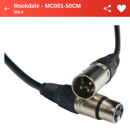
Rockdale - MC001-50CM
550 ₽