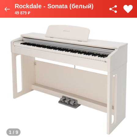
Rockdale - Sonata (белый)
49 879 ₽
1
/
9