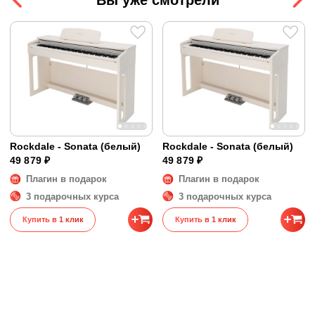
Порты
USB
Размеры и вес
Размеры
39 x 51,2 x 147,5 см
Вес
44 кг
Rockdale - Sonata (белый)
Rockdale - Sonata (белый)
49 879 ₽
49 879 ₽
Плагин в подарок
Плагин в подарок
3 подарочных курса
3 подарочных курса
Купить в 1 клик
Купить в 1 клик