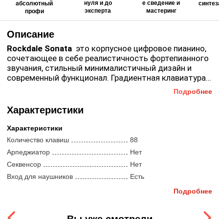
нуля и до
е сведение и
абсолютный
синтез
эксперта
мастеринг
профи
Описание
Rockdale Sonata
это корпусное цифровое пианино,
сочетающее в себе реалистичность фортепианного
звучания, стильный минималистичный дизайн и
современный функционал. Градиентная клавиатура,
тактильно сопоставимая с клавиатурой
Подробнее
акустического рояля обеспечивает реалистичный
отклик клавиш, а эргономичное расположение
Характеристики
элементов управления позволяет полностью
сосредоточиться на исполнении. Инструмент
Характеристики
подойдет, как начинающим, так и опытным
Количество клавиш
88
музыкантам.
Арпеджиатор
Нет
Секвенсор
Нет
Вход для наушников
Есть
Наличие динамиков
Есть
Подробнее
Подключение педали сустейн
Есть
Полифония
64
Вы уже смотрели