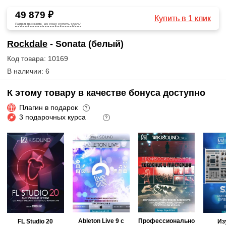
49 879 ₽
Купить в 1 клик
Видел дешевле, но хочу купить здесь!
Rockdale
- Sonata (белый)
Код товара: 10169
В наличии: 6
К этому товару в качестве бонуса доступно
Плагин в подарок
?
3 подарочных курса
?
Ableton Live 9 с
Профессионально
FL Studio 20
Из