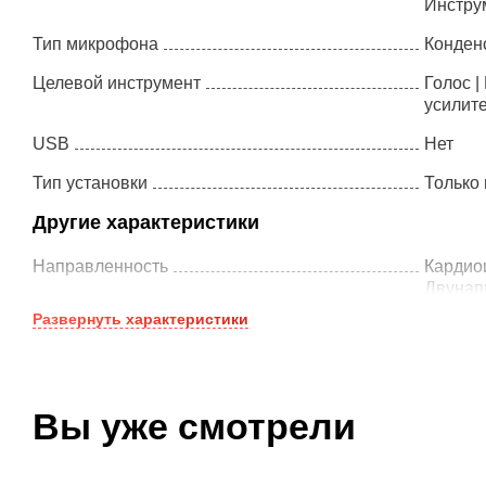
Инстру
Тип микрофона
Конден
Целевой инструмент
Голос |
усилите
USB
Нет
NordFolk -
Tempo - MS80
Тип установки
Только 
NMS024
Другие характеристики
8 690 ₽
1 790 ₽
Плагин в подарок
Плагин в подарок
Направленность
Кардио
Двунап
1 подарочный
курс
Развернуть
характеристики
Сопротивление
40 Ом
Макс. звуковое давление
137 дБ
Чувствительность
-32 дБ 
Вы уже смотрели
Соотношение cигнал/шум
Не ука
Комплектация
Микрофо