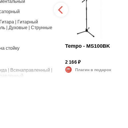
ментальный
саторный
 Гитара | Гитарный
ль | Духовые | Струнные
NordFolk -
Tempo - MS100BK
на стойку
NMS13B
3 390 ₽
2 166 ₽
Плагин в подарок
Плагин в подарок
ида | Всенаправленный |
равленный
 SPL
V/Pa
зано
н | Паук | Поп-фильтр