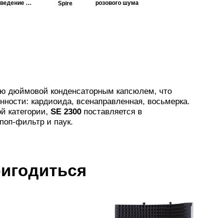
сведение и
розового шума
Spire
мастеринг
ую дюймовой конденсаторным капсюлем, что
нности: кардиоида, всенаправленная, восьмерка.
ой категории,
SE 2300
поставляется в
поп-фильтр и паук.
ригодиться