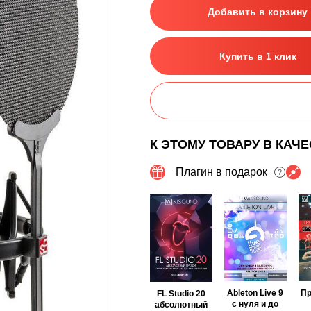
Добавить в корзину
Купить в 1 клик
К ЭТОМУ ТОВАРУ В КАЧ
Плагин в подарок
?
Ableton Live 9
П
FL Studio 20
с нуля и до
абсолютный