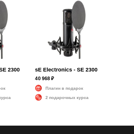
 000 Гц
 SE 2300
sE Electronics - SE 2300
40 968 ₽
рок
Плагин в подарок
курса
2 подарочных курса