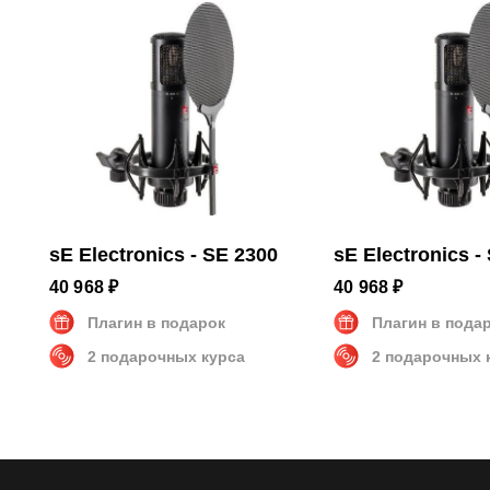
Частотный диапазон
20 - 20
Размеры и вес
Вес
0.61 кг
sE Electronics - SE 2300
sE Electronics -
40 968 ₽
40 968 ₽
Плагин в подарок
Плагин в пода
2 подарочных курса
2 подарочных 