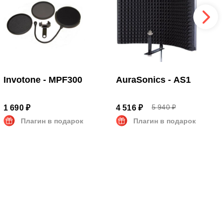
Invotone - MPF300
AuraSonics - AS1
5 940 ₽
1 690 ₽
4 516 ₽
Плагин в подарок
Плагин в подарок