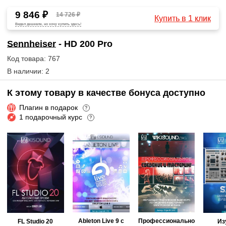
9 846 ₽
14 726 ₽
Купить в 1 клик
Видел дешевле, но хочу купить здесь!
Sennheiser
- HD 200 Pro
Код товара: 767
В наличии: 2
К этому товару в качестве бонуса доступно
Плагин в подарок
?
1 подарочный курс
?
Ableton Live 9 с
Профессионально
FL Studio 20
Из