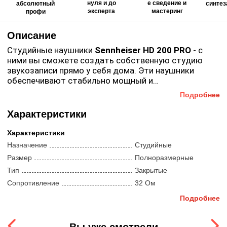
нуля и до
е сведение и
абсолютный
синтез
эксперта
мастеринг
профи
Описание
Студийные наушники
Sennheiser HD 200 PRO
- с
ними вы сможете создать собственную студию
звукозаписи прямо у себя дома. Эти наушники
обеспечивают стабильно мощный и
детализированный звук и ориентированы на
Подробнее
решение задач мониторинга любой степени
сложности. Даже когда работать приходится при
Характеристики
очень ограниченном бюджете.
HD 200 PRO
— это
уникальное сочетание чрезвычайно точного
Характеристики
звучания с возможностями самой современной
Назначение
Студийные
системы защиты от внешних фоновых шумов. В них
Размер
Полноразмерные
вы сможете заниматься только звуком. Где угодно:
Тип
Закрытые
дома, в студии или на живых концертах.
Сопротивление
32 Ом
Чувствительность
108 дБ
Подробнее
Тип передачи звука
Провод
Тип звукоизлучателя
Динамический
Вы уже смотрели