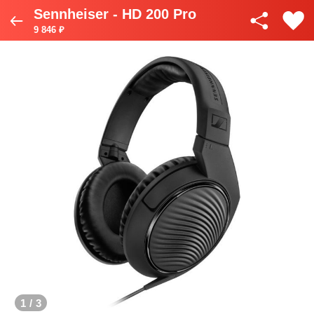
Sennheiser - HD 200 Pro
9 846 ₽
1
/
3