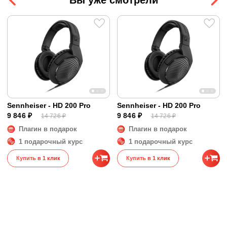
Калибровка
Не указано
Компоненты и другое
Разъём на наушниках
Кабель несъёмный
Кабели в комплекте
Прямой 2 м
Разъём родного кабеля
Mini-jack (3.5 мм)
Адаптер в комплекте
Jack (6.35 мм)
Диапазон воспроизводимых частот
20 - 20000 Гц
Sennheiser - HD 200 Pro
Sennheiser - HD 200 Pro
Размеры и вес
9 846 ₽
9 846 ₽
14 726 ₽
14 726 ₽
Размеры
25 x 25 x 15 см
Плагин в подарок
Плагин в подарок
Вес
0.184 кг
1 подарочный курс
1 подарочный курс
Купить в 1 клик
Купить в 1 клик