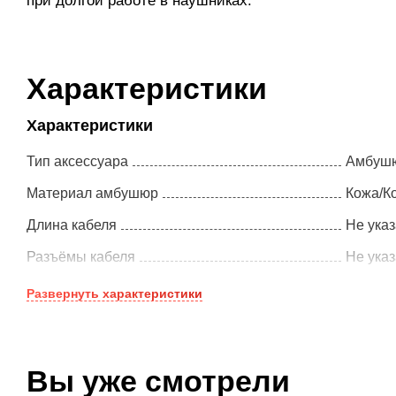
при долгой работе в наушниках.
Характеристики
Характеристики
Тип аксессуара
Амбуш
Материал амбушюр
Кожа/К
Длина кабеля
Не ука
Разъёмы кабеля
Не ука
Развернуть
характеристики
Вы уже смотрели