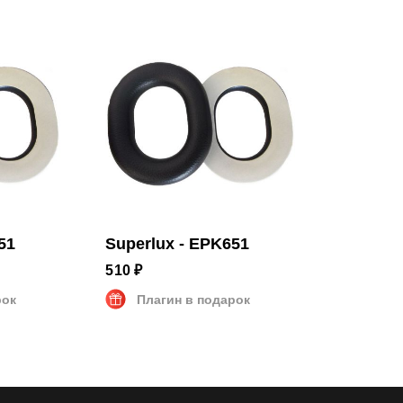
51
Superlux - EPK651
510 ₽
рок
Плагин в подарок