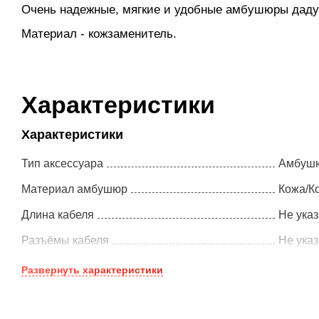
Очень надежные, мягкие и удобные амбушюры дадут
Материал - кожзаменитель.
Характеристики
Характеристики
Тип аксессуара
Амбуш
Материал амбушюр
Кожа/К
Длина кабеля
Не ука
Разъёмы кабеля
Не ука
Развернуть
характеристики