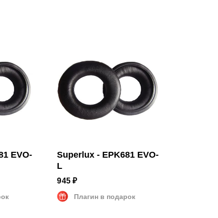
81 EVO-
Superlux - EPK681 EVO-
L
945 ₽
рок
Плагин в подарок