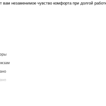
 вам незаменимое чувство комфорта при долгой работе
юры
ожзам
зано
зано