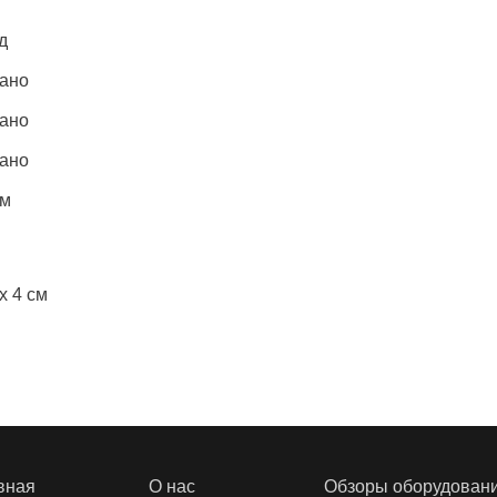
д
зано
зано
зано
см
x 4 см
вная
О нас
Обзоры оборудован