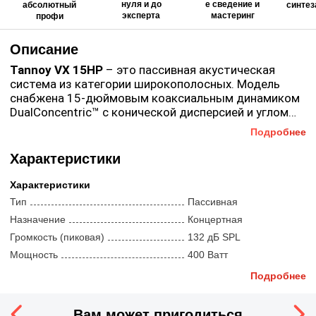
нуля и до
е сведение и
абсолютный
синтез
эксперта
мастеринг
профи
Описание
Tannoy VX 15HP
– это пассивная акустическая
система из категории широкополосных. Модель
снабжена 15-дюймовым коаксиальным динамиком
DualConcentric™ с конической дисперсией и углом
раскрытия до 75 град. Также в акустическую
Подробнее
систему встроен пассивный кроссовер с частотой в
1,3 кГц. Коаксиальный динамик может работать в
Характеристики
режиме Bi-Amp (раздельное усиление). Для
навесной установки модель обладает восьмью
Характеристики
точками М10, для монтажа на потолках или на стене
Тип
Пассивная
следует использовать опциональные крепления.
Назначение
Концертная
Акустическая система Tannoy помещена в прочный
Громкость (пиковая)
132 дБ SPL
черный корпус, изготовленный из березовой фанеры
с двойными скошенными краями (30 градусов).
Мощность
400 Ватт
Такая конструкция позволяет использовать АС как
Сопротивление
8 Ом
Подробнее
сценический монитор. Удобные ручки облегчают
Угол раскрытия луча
75 °
транспортировку устройства. Динамик скрыт под
стальной ударопрочной решеткой. На задней
Компоненты
Вам может пригодиться