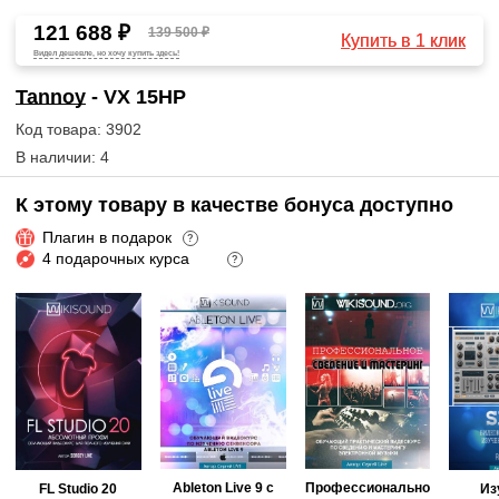
121 688 ₽
139 500 ₽
Купить в 1 клик
Видел дешевле, но хочу купить здесь!
Tannoy
- VX 15HP
Код товара: 3902
В наличии: 4
К этому товару в качестве бонуса доступно
Плагин в подарок
?
4 подарочных курса
?
Ableton Live 9 с
Профессионально
FL Studio 20
Из