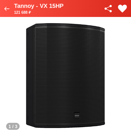
Tannoy - VX 15HP
121 688 ₽
1
/
3