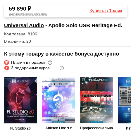
59 890 ₽
Купить в 1 клик
Видел дешевле, но хочу купить здесь!
Universal Audio
- Apollo Solo USB Heritage Ed.
Код товара: 8106
В наличии: 20
К этому товару в качестве бонуса доступно
Плагин в подарок
?
3 подарочных курса
?
Ableton Live 9 с
Профессионально
FL Studio 20
Из