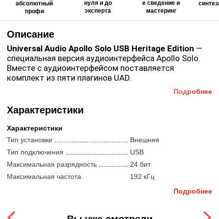
нуля и до
е сведение и
абсолютный
синтез
эксперта
мастеринг
профи
Описание
Universal Audio Apollo Solo USB Heritage Edition
—
специальная версия аудиоинтерфейса Apollo Solo.
Вместе с аудиоинтерфейсом поставляется
комплект из пяти плагинов UAD.
Подробнее
Основная особенность Apollo — выделенный
процессор для работы с плагинами, который
Характеристики
позволяет добиться задержки, близкой к нулю.
Характеристики
Apollo Solo Heritage Edition
оборудован двумя
микрофонными предусилителями с возможностью
Тип установки
Внешняя
эмуляции усиления от Neve, API, Manley, SSL, Avalon,
Тип подключения
USB
Helios и Universal Audio. Вход Hi-Z автоматически
Максимальная разрядность
24 бит
подстраивает уровень сигнала под подключенный
Особенности Apollo Solo Heritage Edition:
Максимальная частота
192 кГц
инструмент. Для инструменталистов
дискретизации
предусмотрена эмуляция звукоусиления от Manley,
Специальная версия интерфейса с пятью
Подробнее
Marshall и Fender.
Компоненты
премиальными плагинами от Teletronix, Pultec, UA;
Входы (микрофонные)
2
Отдельный процессор для обработки плагинов
Вы уже смотрели