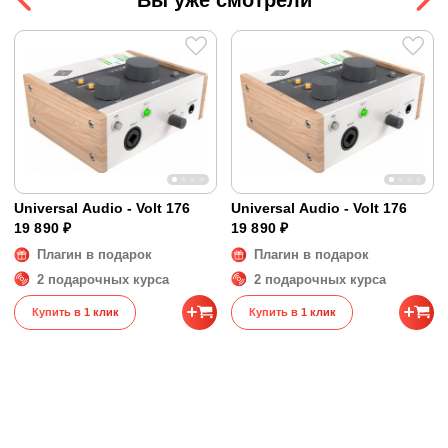
линейные)
76 оснащен тремя идеально подобранными
Путешествуете налегке? Подключите
Volt 176
к
пресетами для управления голосом, гитарами,
Выходы (аналоговые)
2
своему iPad или iPhone, и вы сможете легко
синтезаторами и драм-машинами. Просто
Выходы (на наушники)
1
создавать ритмы и сэмплы, записывать репетиции
подключите, выберите настройку и играйте.
Другие порты
MIDI
своей группы и редактировать песни в любом
месте.
Благодаря прочной цельнометаллической
конструкции и элегантному дизайну в винтажном
стиле,
Volt 176
помогает вторить искусство с
безупречным стилем, построенным на десятилетия
вперед.
Особенности:
Universal Audio - Volt 176
Universal Audio - Volt 176
19 890 ₽
19 890 ₽
для вокалистов, авторов песен, гитаристов,
Плагин в подарок
Плагин в подарок
стримеров и подкастеров;
2 подарочных курса
2 подарочных курса
запись голоса, гитары, с насыщенным звуком, с
помощью винтажного микрофонного
Купить в 1 клик
Купить в 1 клик
предусилителя;
Комплектация:
совместимость с ПО: Ableton, Melodyne, UJAM’s
аудиоинтерфейс;
Virtual Drummer, Marshall, Ampeg;
кабель USB-A - USB-C;
поддержка 24 бит / 192 кГц;
ПО в комплекте: Ableton Live Lite, Marshall Plexi
винтажный предусилитель на базе UA 610;