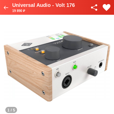
Universal Audio - Volt 176
19 890 ₽
1
/
5