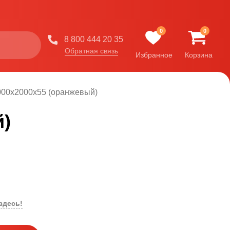
0
0
8 800 444 20 35
Обратная связь
Избранное
Корзина
000x2000x55 (оранжевый)
й)
здесь!