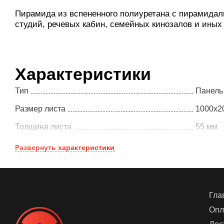
Пирамида из вспененного полиуретана с пирамидал
студий, речевых кабин, семейных кинозалов и иных
Характеристики
Тип
Панель
Размер листа
1000x2
Толщина листа
55 мм
Развернуть
характеристики
Гла
Опл