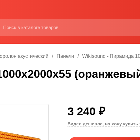
оролон акустический
Панели
Wikisound - Пирамида 1
1000x2000x55 (оранжевы
3 240 ₽
Видел дешевле, но хочу купить 