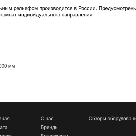
ьным рельефом производится в России. Предусмотрены
 комнат индивидуального направления
000 мм
вная
О нас
Обзоры оборудован
ата
Бренды