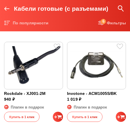
Кабели готовые (с разъемами)
6
По популярности
Фильтры
Цена по возрастанию
Цена по убыванию
Rockdale - XJ001-2M
Invotone - ACM1005S/BK
940 ₽
1 019 ₽
Плагин в подарок
Плагин в подарок
Купить в 1 клик
Купить в 1 клик