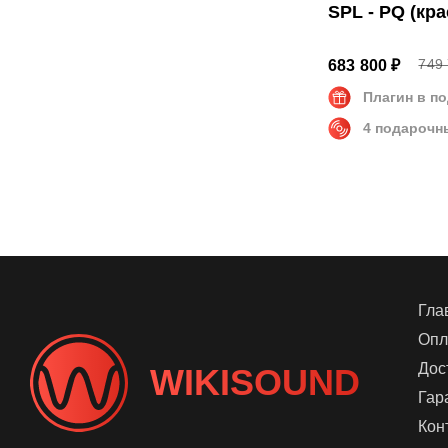
SPL - PQ (кр
749 
683 800 ₽
Плагин в п
4 подарочн
Гла
Опл
Дос
WIKISOUND
Гар
Кон