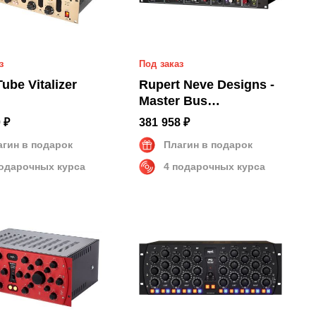
з
Под заказ
Tube Vitalizer
Rupert Neve Designs -
Master Bus
Transformer
 ₽
381 958 ₽
агин в подарок
Плагин в подарок
подарочных курса
4 подарочных курса