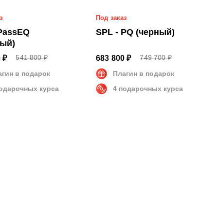
з
Под заказ
 PassEQ
SPL - PQ (черный)
ный)
541 800 ₽
749 700 ₽
 ₽
683 800 ₽
агин в подарок
Плагин в подарок
подарочных курса
4 подарочных курса