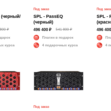
Под заказ
Под зака
 (черный/
SPL - PassEQ
SPL -
(черный)
(крас
800 ₽
541 800 ₽
496 400 ₽
496 400
одарок
Плагин в подарок
Пл
ых курса
4 подарочных курса
4 
Под заказ