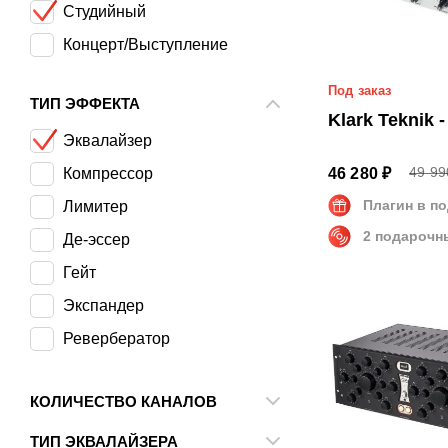
Студийный
AMS Neve
Концерт/Выступление
API Audio
Под заказ
ART
ТИП ЭФФЕКТА
Klark Teknik 
ARX
Эквалайзер
Ashly
49 99
Компрессор
46 280 ₽
Avalon Design
Плагин в п
Лимитер
Behringer
2 подарочн
Де-эссер
Bricasti Design
Гейт
dbx
Экспандер
Drawmer
Ревербератор
Empirical Labs
Энхансер
Invotone
КОЛИЧЕСТВО КАНАЛОВ
Искажение/Сатурация
Klark Teknik
1
Подавитель обратной связи
ТИП ЭКВАЛАЙЗЕРА