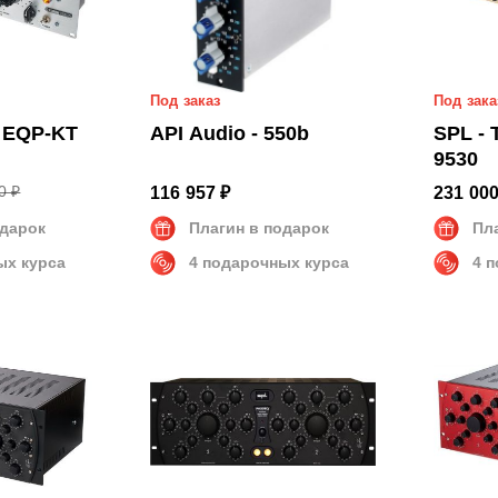
Под заказ
Под зака
- EQP-KT
API Audio - 550b
SPL - 
9530
0 ₽
116 957 ₽
231 000
одарок
Плагин в подарок
Пл
ых курса
4 подарочных курса
4 