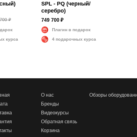
асный)
SPL - PQ (черный/
серебро)
700 ₽
749 700 ₽
одарок
Плагин в подарок
ых курса
4 подарочных курса
вная
О нас
Обзоры оборудован
ата
Бренды
тавка
Видеокурсы
антия
Обратная связь
такты
Корзина