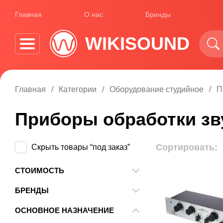
Главная
О нас
Бренды
WIKISOUND
Главная
Категории
Оборудование студийное
П
Приборы обработки зв
Сортировать:
Скрыть товары “под заказ”
СТОИМОСТЬ
От
До
БРЕНДЫ
4MS
ОСНОВНОЕ НАЗНАЧЕНИЕ
ALM