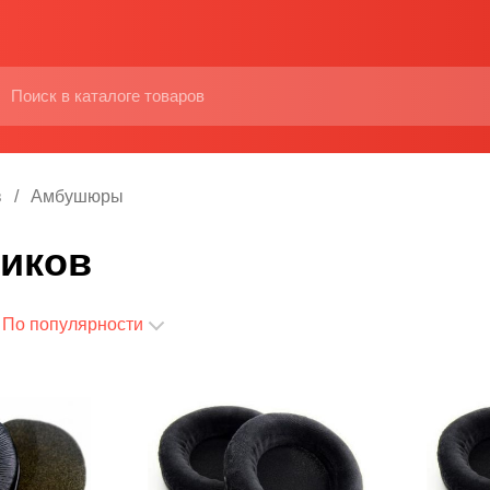
в
Амбушюры
ников
По популярности