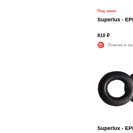
Прямой 1.6 м
Mini-jack — MMCХ
Под заказ
Прямой 2 м
Jack — Mini-XLR 6-пин
Superlux - E
Прямой 2.5 м
USB Type-C — MMCХ
Прямой 3 м
810 ₽
Bluetooth — MMCХ
Прямой 3.5 м
Плагин в п
Особый
Спиральный 1.2 - 3 м
Bluetooth
Superlux - E