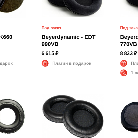
Под заказ
Под зака
PK660
Beyerdynamic - EDT
Beyer
990VB
770VB
6 615 ₽
8 833 ₽
одарок
Плагин в подарок
Пл
1 