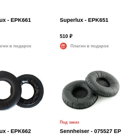
ux - EPK661
Superlux - EPK651
510 ₽
агин в подарок
Плагин в подарок
Под заказ
ux - EPK662
Sennheiser - 075527 EP