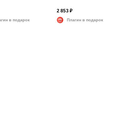
2 853 ₽
агин в подарок
Плагин в подарок