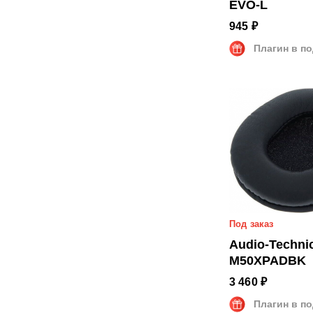
EVO-L
945 ₽
Плагин в п
Под заказ
Audio-Technic
M50XPADBK
3 460 ₽
Плагин в п