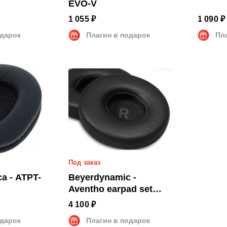
EVO-V
1 055 ₽
1 090 ₽
одарок
Плагин в подарок
Пл
Под заказ
a - ATPT-
Beyerdynamic -
Aventho earpad set
(чёрные)
4 100 ₽
одарок
Плагин в подарок