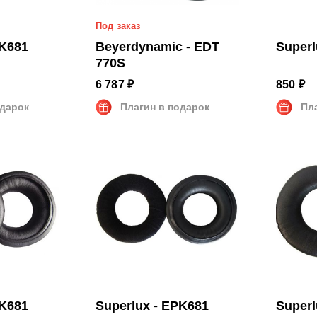
Под заказ
PK681
Beyerdynamic - EDT
Superl
770S
6 787 ₽
850 ₽
одарок
Плагин в подарок
Пл
PK681
Superlux - EPK681
Superl