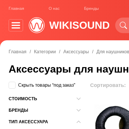
Главная
О нас
Бренды
WIKISOUND
Главная
Категории
Аксессуары
Для наушнико
Аксессуары для науш
Сортировать:
Скрыть товары “под заказ”
СТОИМОСТЬ
От
До
БРЕНДЫ
AKG
ТИП АКСЕССУАРА
Audio-Technica