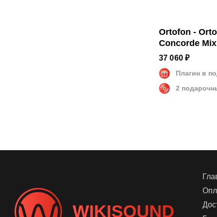
Ortofon - Ort
Concorde Mix
Twin
37 060 ₽
Плагин в п
2 подарочн
Гла
Опл
Дос
WIKISOUND