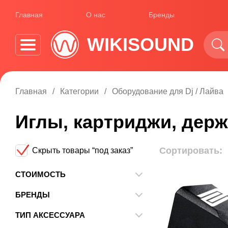
Главная
О нас
Бренды
WIKISOUND
Главная
Категории
Оборудование для Dj / Лайва
Иглы, картриджи, дер
Сортировать:
Скрыть товары “под заказ”
СТОИМОСТЬ
От
До
БРЕНДЫ
Audio-Technica
ТИП АКСЕССУАРА
Ortofon