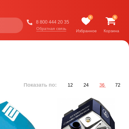
0
0
8 800 444 20 35
Обратная связь
Избранное
Корзина
Показать по:
12
24
36
72