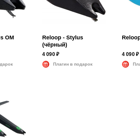
us OM
Reloop - Stylus
Reloop
(чёрный)
4 090 ₽
4 090 ₽
одарок
Плагин в подарок
Пл