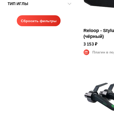
Картридж
ТИП ИГЛЫ
Reloop
Сменная игла
Сферическая
Держатель
Эллиптическая
Сбросить фильтры
Коническая
Reloop - Styl
(чёрный)
3 153 ₽
Плагин в п