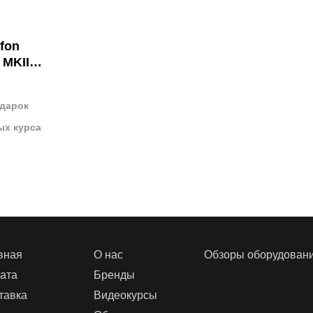
ofon
 MKII
одарок
ых курса
вная
О нас
Обзоры оборудован
ата
Бренды
тавка
Видеокурсы