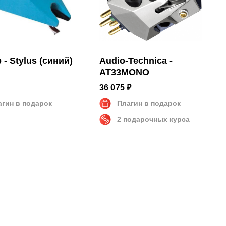
 - Stylus (синий)
Audio-Technica -
AT33MONO
36 075 ₽
агин в подарок
Плагин в подарок
2 подарочных курса