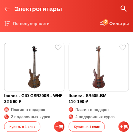
Электрогитары
2
По популярности
Фильтры
Цена по возрастанию
Цена по убыванию
Ibanez - GIO GSR200B - WNF
Ibanez - SR505-BM
32 590 ₽
110 190 ₽
Плагин в подарок
Плагин в подарок
2 подарочных курса
4 подарочных курса
Купить в 1 клик
Купить в 1 клик