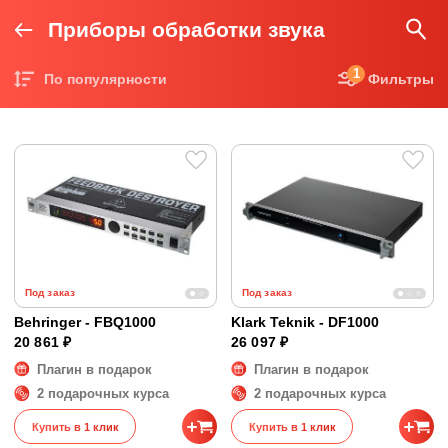
Приборы обработки звука
1
По популярности
Фильтры
Цена по возрастанию
Цена по убыванию
Под заказ
Под заказ
Behringer - FBQ1000
Klark Teknik - DF1000
20 861 ₽
26 097 ₽
Плагин в подарок
Плагин в подарок
2 подарочных курса
2 подарочных курса
Купить в 1 клик
Купить в 1 клик