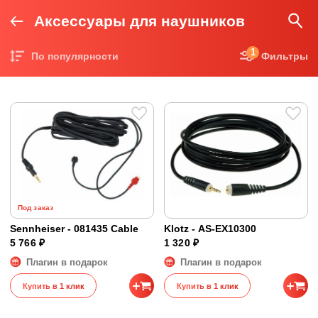
Аксессуары для наушников
1
По популярности
Фильтры
Цена по возрастанию
Цена по убыванию
Под заказ
Sennheiser - 081435 Cable
Klotz - AS-EX10300
5 766 ₽
1 320 ₽
Плагин в подарок
Плагин в подарок
Купить в 1 клик
Купить в 1 клик