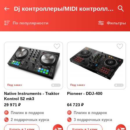
Dj контроллеры/MIDI контроллеры
По популярности
Фильтры
Цена по возрастанию
Цена по убыванию
Под заказ
Под заказ
Native Instruments - Traktor
Pioneer - DDJ-400
Kontrol S2 mk3
29 971 ₽
64 723 ₽
Плагин в подарок
Плагин в подарок
2 подарочных курса
3 подарочных курса
Купить в 1 клик
Купить в 1 клик