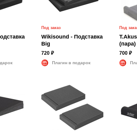
Под заказ
Под зака
Подставка
Wikisound - Подставка
T.Akustik - 
Big
(пара)
720 ₽
700 ₽
одарок
Плагин в подарок
Пл