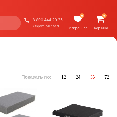
0
0
8 800 444 20 35
Обратная связь
Избранное
Корзина
Показать по:
12
24
36
72