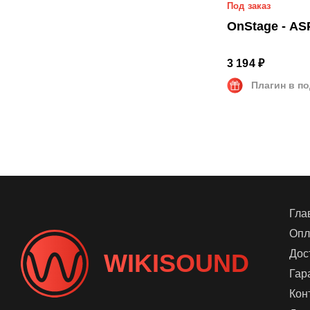
Под заказ
OnStage - AS
3 194 ₽
Плагин в п
Гла
Опл
Дос
WIKISOUND
Гар
Кон