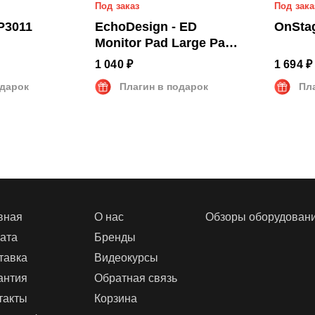
Под заказ
Под зака
P3011
EchoDesign - ED
OnSta
Monitor Pad Large Pair
GY
1 040 ₽
1 694 ₽
одарок
Плагин в подарок
Пл
вная
О нас
Обзоры оборудован
ата
Бренды
тавка
Видеокурсы
антия
Обратная связь
такты
Корзина