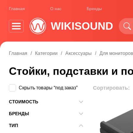
Главная
О нас
Бренды
WIKISOUND
Главная
Категории
Аксессуары
Для мониторов
Стойки, подставки и 
Сортировать:
Скрыть товары “под заказ”
СТОИМОСТЬ
От
До
БРЕНДЫ
EchoDesign
ТИП
Fluid Audio