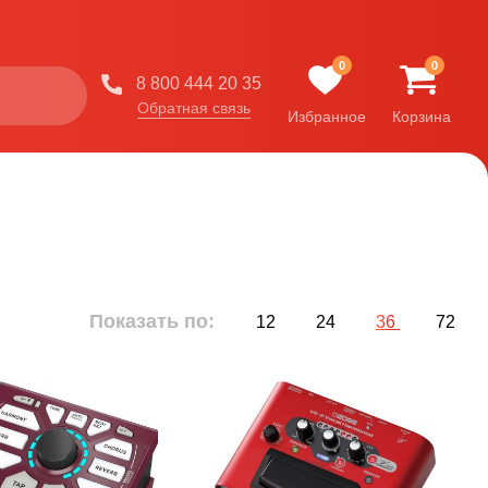
0
0
8 800 444 20 35
Обратная связь
Избранное
Корзина
Показать по:
12
24
36
72