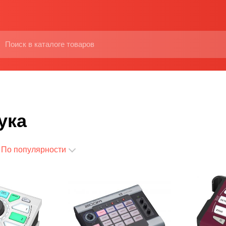
ука
По популярности