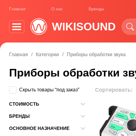
Главная
О нас
Бренды
WIKISOUND
Эквалайзер
Главная
Категории
Приборы обработки звука
Компрессор
Приборы обработки зв
Лимитер
Де-эссер
Сортировать:
Скрыть товары “под заказ”
Гейт
Экспандер
СТОИМОСТЬ
От
До
Ревербератор
БРЕНДЫ
Энхансер
4MS
ОСНОВНОЕ НАЗНАЧЕНИЕ
Искажение/Сатурация
ALM