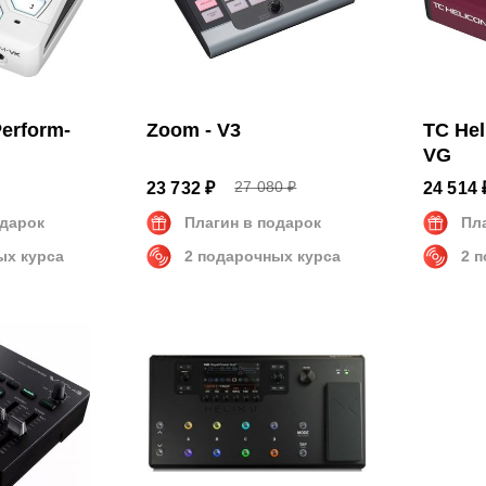
Perform-
Zoom - V3
TC Hel
VG
27 080 ₽
23 732 ₽
24 514 
одарок
Плагин в подарок
Пл
ых курса
2 подарочных курса
2 