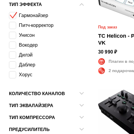
Студийный
ТИП ЭФФЕКТА
Подавитель обратной связи
AMS Neve
Концерт/Выступление
Гармонайзер
API Audio
Питч-корректор
Под заказ
ART
Унисон
TC Helicon - 
ARX
VK
Вокодер
Ashly
30 990 ₽
Дилэй
Avalon Design
Плагин в п
Даблер
Behringer
2 подарочн
Хорус
Bricasti Design
Лупер
dbx
КОЛИЧЕСТВО КАНАЛОВ
Другое
Drawmer
1
ТИП ЭКВАЛАЙЗЕРА
Empirical Labs
2
Графический
Invotone
ТИП КОМПРЕССОРА
4
Параметрический
Транзисторный
Klark Teknik
ПРЕДУСИЛИТЕЛЬ
6
Цифровой