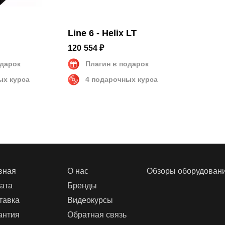
Line 6 - Helix LT
120 554 ₽
одарок
Плагин в подарок
ых курса
4 подарочных курса
вная
О нас
Обзоры оборудован
ата
Бренды
тавка
Видеокурсы
антия
Обратная связь