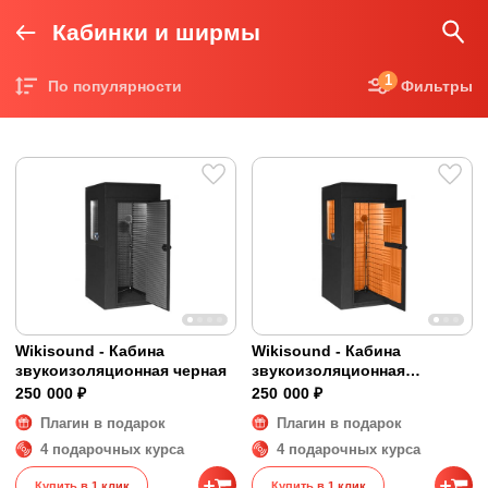
Кабинки и ширмы
1
По популярности
Фильтры
Цена по возрастанию
Цена по убыванию
Wikisound - Кабина
Wikisound - Кабина
звукоизоляционная черная
звукоизоляционная
оранжевая
250 000 ₽
250 000 ₽
Плагин в подарок
Плагин в подарок
4 подарочных курса
4 подарочных курса
Купить в 1 клик
Купить в 1 клик