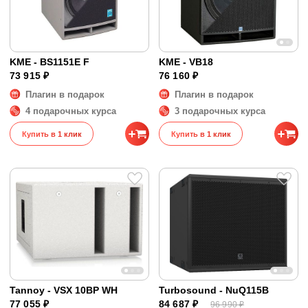
KME - BS1151E F
KME - VB18
73 915 ₽
76 160 ₽
Плагин в подарок
Плагин в подарок
4 подарочных курса
3 подарочных курса
Купить в 1 клик
Купить в 1 клик
Tannoy - VSX 10BP WH
Turbosound - NuQ115B
77 055 ₽
84 687 ₽
96 990 ₽