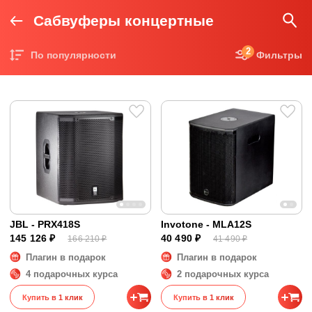
Сабвуферы концертные
2
По популярности
Фильтры
Цена по возрастанию
Цена по убыванию
JBL - PRX418S
Invotone - MLA12S
145 126 ₽
40 490 ₽
166 210 ₽
41 490 ₽
Плагин в подарок
Плагин в подарок
4 подарочных курса
2 подарочных курса
Купить в 1 клик
Купить в 1 клик