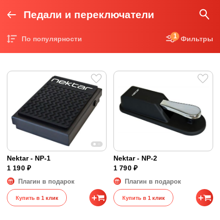
Педали и переключатели
1
По популярности
Фильтры
Цена по возрастанию
Цена по убыванию
Nektar - NP-1
Nektar - NP-2
1 190 ₽
1 790 ₽
Плагин в подарок
Плагин в подарок
Купить в 1 клик
Купить в 1 клик