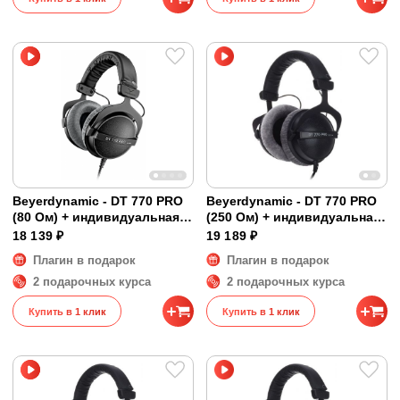
Beyerdynamic - DT 770 PRO
Beyerdynamic - DT 770 PRO
(80 Ом) + индивидуальная
(250 Ом) + индивидуальная
коррекция
коррекция
18 139 ₽
19 189 ₽
Плагин в подарок
Плагин в подарок
2 подарочных курса
2 подарочных курса
Купить в 1 клик
Купить в 1 клик