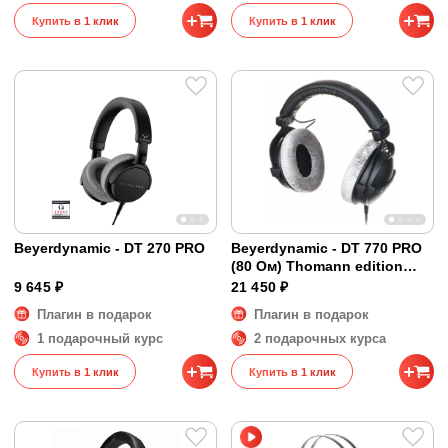
Купить в 1 клик
Купить в 1 клик
Beyerdynamic - DT 270 PRO
Beyerdynamic - DT 770 PRO
(80 Ом) Thomann edition
(уценка) + индивидуальная
9 645 ₽
21 450 ₽
коррекция
Плагин в подарок
Плагин в подарок
1 подарочный курс
2 подарочных курса
Купить в 1 клик
Купить в 1 клик