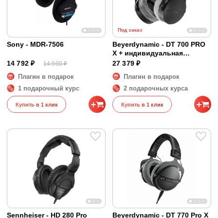
Под заказ
Sony - MDR-7506
Beyerdynamic - DT 700 PRO
X + индивидуальная
коррекция
14 792 ₽
27 379 ₽
14 990 ₽
Плагин в подарок
Плагин в подарок
1 подарочный курс
2 подарочных курса
Купить в 1 клик
Купить в 1 клик
Sennheiser - HD 280 Pro
Beyerdynamic - DT 770 Pro X