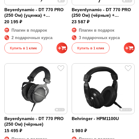
Beyerdynamic - DT 770 PRO
Beyerdynamic - DT 770 PRO
(250 Ом) (уценка) +
(250 Ом) (чёрные) +
индивидуальная коррекция
индивидуальная коррекция
20 195 ₽
23 587 ₽
Плагин в подарок
Плагин в подарок
2 подарочных курса
3 подарочных курса
Купить в 1 клик
Купить в 1 клик
Beyerdynamic - DT 770 PRO
Behringer - HPM1100U
(250 Ом) (чёрные)
15 495 ₽
1 980 ₽