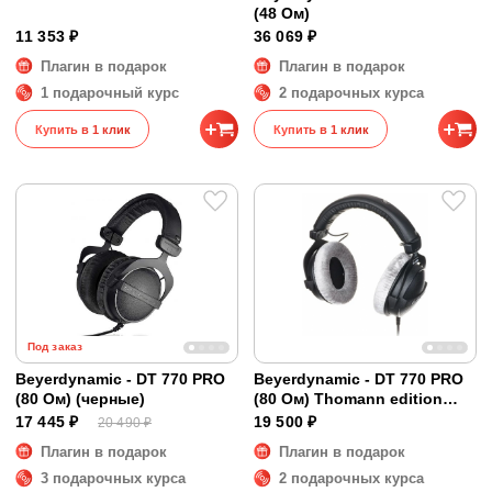
(48 Ом)
11 353 ₽
36 069 ₽
Плагин в подарок
Плагин в подарок
1 подарочный курс
2 подарочных курса
Купить в 1 клик
Купить в 1 клик
Под заказ
Beyerdynamic - DT 770 PRO
Beyerdynamic - DT 770 PRO
(80 Ом) (черные)
(80 Ом) Thomann edition
(уценка)
17 445 ₽
19 500 ₽
20 490 ₽
Плагин в подарок
Плагин в подарок
3 подарочных курса
2 подарочных курса