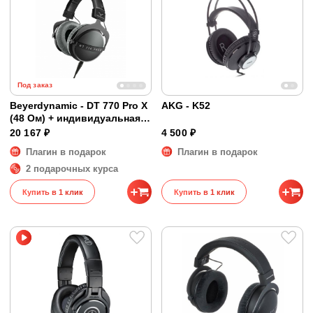
Под заказ
Beyerdynamic - DT 770 Pro X
AKG - K52
(48 Ом) + индивидуальная
коррекция
20 167 ₽
4 500 ₽
Плагин в подарок
Плагин в подарок
2 подарочных курса
Купить в 1 клик
Купить в 1 клик