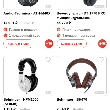
Audio-Technica - ATH-M40X
Beyerdynamic - DT 1770 PRO
+ индивидуальная
коррекция
14 901 ₽
55 770 ₽
17 520 ₽
Плагин в подарок
Плагин в подарок
1 подарочный курс
3 подарочных курса
Купить в 1 клик
Купить в 1 клик
Behringer - HPM1000
Behringer - BH470
(белый)
1 121 ₽
2 949 ₽
1 180 ₽
3 660 ₽