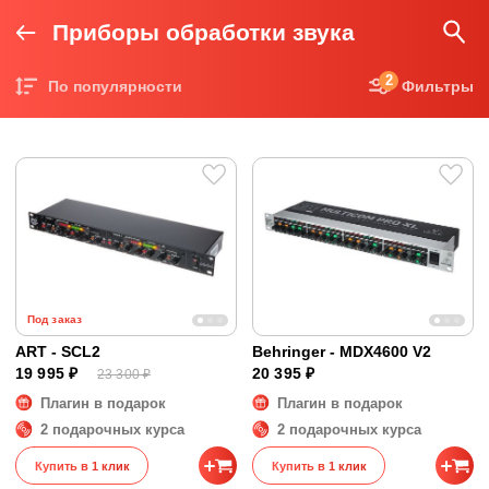
Приборы обработки звука
2
По популярности
Фильтры
Цена по возрастанию
Цена по убыванию
Под заказ
ART - SCL2
Behringer - MDX4600 V2
19 995 ₽
20 395 ₽
23 300 ₽
Плагин в подарок
Плагин в подарок
2 подарочных курса
2 подарочных курса
Купить в 1 клик
Купить в 1 клик