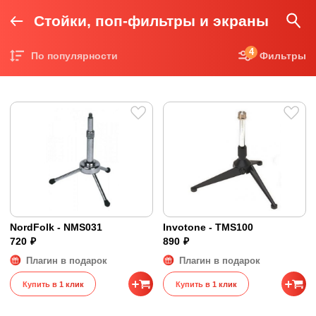
Стойки, поп-фильтры и экраны
4
По популярности
Фильтры
Цена по возрастанию
Цена по убыванию
NordFolk - NMS031
Invotone - TMS100
720 ₽
890 ₽
Плагин в подарок
Плагин в подарок
Купить в 1 клик
Купить в 1 клик