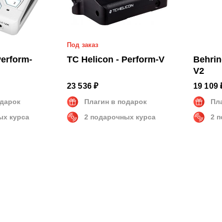
Под заказ
Perform-
TC Helicon - Perform-V
Behrin
V2
23 536 ₽
19 109 
одарок
Плагин в подарок
Пл
ых курса
2 подарочных курса
2 