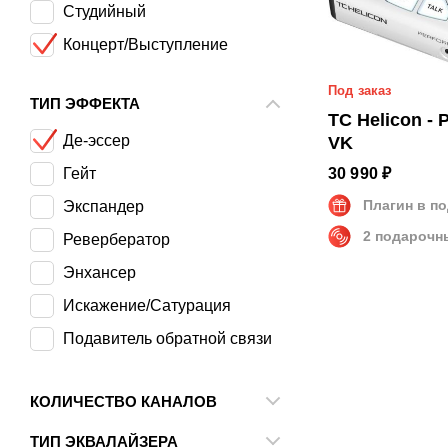
Студийный
AMS Neve
Эквалайзер
Концерт/Выступление
API Audio
Компрессор
Под заказ
ART
ТИП ЭФФЕКТА
Лимитер
TC Helicon - 
ARX
Де-эссер
VK
Ashly
Гейт
30 990 ₽
Avalon Design
Плагин в п
Экспандер
Behringer
2 подарочн
Ревербератор
Bricasti Design
Энхансер
dbx
Искажение/Сатурация
Drawmer
Подавитель обратной связи
Empirical Labs
Гармонайзер
Invotone
КОЛИЧЕСТВО КАНАЛОВ
Питч-корректор
Klark Teknik
1
Унисон
ТИП ЭКВАЛАЙЗЕРА