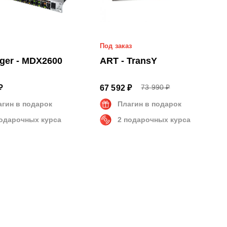
Под заказ
ger - MDX2600
ART - TransY
73 990 ₽
₽
67 592 ₽
агин в подарок
Плагин в подарок
подарочных курса
2 подарочных курса