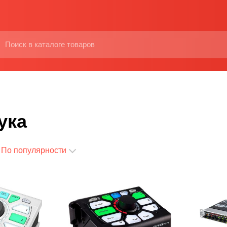
ука
По популярности