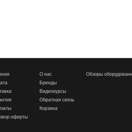
вная
О нас
Обзоры оборудован
ата
Бренды
тавка
Видеокурсы
антия
Обратная связь
такты
Корзина
овор оферты