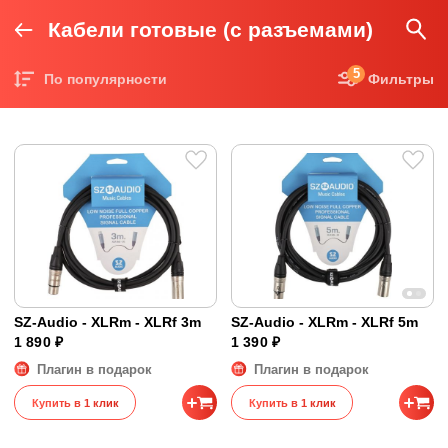
Кабели готовые (с разъемами)
5
По популярности
Фильтры
Цена по возрастанию
Цена по убыванию
SZ-Audio - XLRm - XLRf 3m
SZ-Audio - XLRm - XLRf 5m
1 890 ₽
1 390 ₽
Плагин в подарок
Плагин в подарок
Купить в 1 клик
Купить в 1 клик