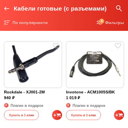
Кабели готовые (с разъемами)
6
По популярности
Фильтры
Цена по возрастанию
Цена по убыванию
Rockdale - XJ001-2M
Invotone - ACM1005S/BK
940 ₽
1 019 ₽
Плагин в подарок
Плагин в подарок
Купить в 1 клик
Купить в 1 клик