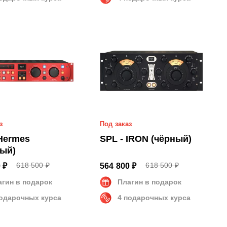
з
Под заказ
 Hermes
SPL - IRON (чёрный)
ный)
618 500 ₽
618 500 ₽
 ₽
564 800 ₽
агин в подарок
Плагин в подарок
подарочных курса
4 подарочных курса