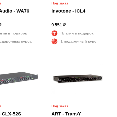
з
Под заказ
Audio - WA76
Invotone - ICL4
₽
9 551 ₽
агин в подарок
Плагин в подарок
подарочных курса
1 подарочный курс
з
Под заказ
- CLX-52S
ART - TransY