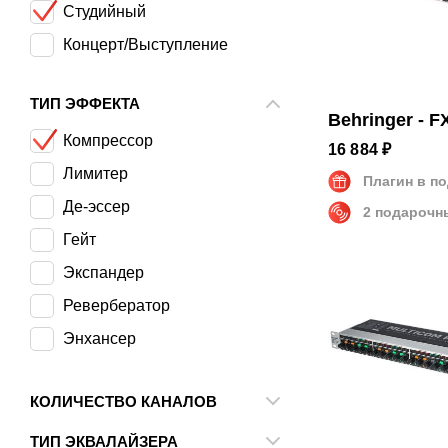
Студийный
AMS Neve
Концерт/Выступление
API Audio
ART
ТИП ЭФФЕКТА
Эквалайзер
Behringer - F
ARX
Компрессор
16 884 ₽
Ashly
Лимитер
Плагин в п
Avalon Design
Де-эссер
2 подарочн
Behringer
Гейт
Bricasti Design
Экспандер
dbx
Ревербератор
Drawmer
Энхансер
Empirical Labs
Искажение/Сатурация
Invotone
КОЛИЧЕСТВО КАНАЛОВ
Подавитель обратной связи
Klark Teknik
1
Гармонайзер
ТИП ЭКВАЛАЙЗЕРА