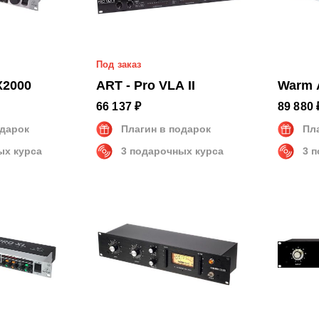
Под заказ
X2000
ART - Pro VLA II
Warm 
66 137 ₽
89 880 
одарок
Плагин в подарок
Пл
ых курса
3 подарочных курса
3 