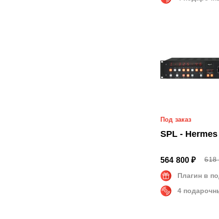
Под заказ
SPL - Hermes
618 
564 800 ₽
Плагин в п
4 подарочн