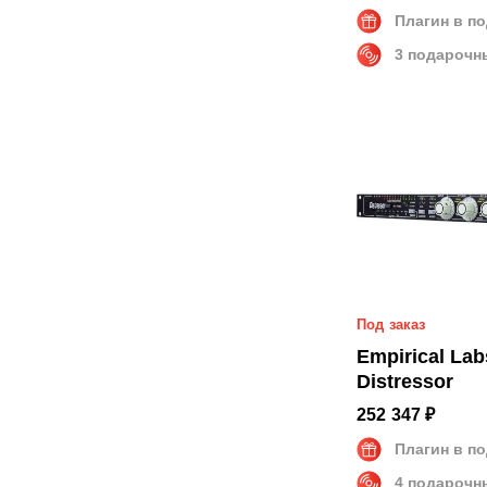
Плагин в п
3 подарочн
Под заказ
Empirical Labs - E
Distressor
252 347 ₽
Плагин в п
4 подарочн