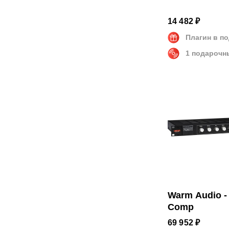
14 482 ₽
Плагин в п
1 подарочн
Warm Audio -
Comp
69 952 ₽