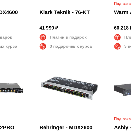
Под зака
MDX4600
Klark Teknik - 76-KT
Warm 
41 990 ₽
60 218 
одарок
Плагин в подарок
Пл
ых курса
3 подарочных курса
3 
Под зака
CL2PRO
Behringer - MDX2600
Ashly 