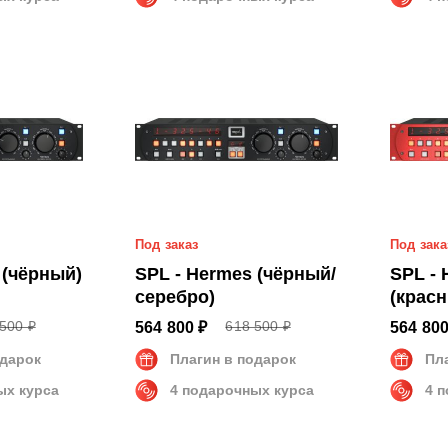
Под заказ
Под зака
 (чёрный)
SPL - Hermes (чёрный/
SPL -
серебро)
(крас
500 ₽
618 500 ₽
564 800 ₽
564 800
одарок
Плагин в подарок
Пл
ых курса
4 подарочных курса
4 