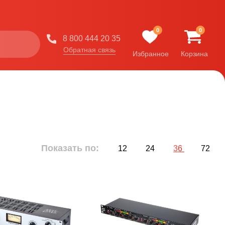
0
0
8 800 444 20 35
Обратная связь
Избранное
Корзина
Показать по:
12
24
36
72