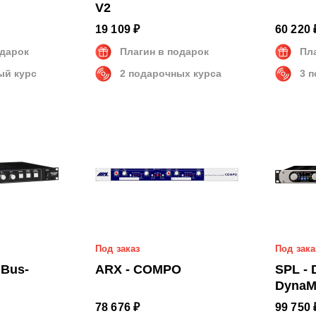
V2
19 109 ₽
60 220 
одарок
Плагин в подарок
Пл
ый курс
2 подарочных курса
3 
Под заказ
Под зака
 Bus-
ARX - COMPO
SPL - 
DynaM
78 676 ₽
99 750 