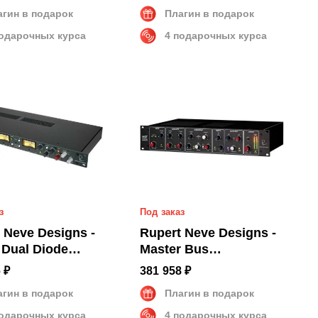
агин в подарок
Плагин в подарок
подарочных курса
4 подарочных курса
з
Под заказ
 Neve Designs -
Rupert Neve Designs -
 Dual Diode
Master Bus
e Compressor
Transformer
 ₽
381 958 ₽
агин в подарок
Плагин в подарок
подарочных курса
4 подарочных курса