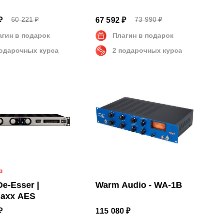
60 221 ₽
73 990 ₽
₽
67 592 ₽
агин в подарок
Плагин в подарок
подарочных курса
2 подарочных курса
з
De-Esser |
Warm Audio - WA-1B
axx AES
₽
115 080 ₽