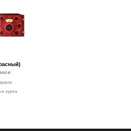
красный)
500 ₽
одарок
ых курса