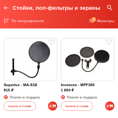
Стойки, поп-фильтры и экраны
2
По популярности
Фильтры
Цена по возрастанию
Цена по убыванию
Superlux - MA-91B
Invotone - MPF300
915 ₽
1 690 ₽
Плагин в подарок
Плагин в подарок
Купить в 1 клик
Купить в 1 клик