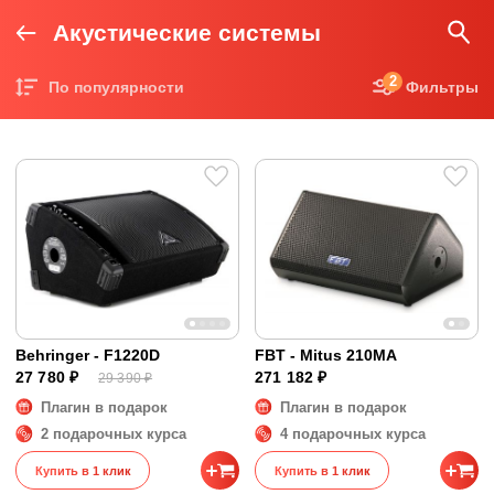
Акустические системы
2
По популярности
Фильтры
Цена по возрастанию
Цена по убыванию
Behringer - F1220D
FBT - Mitus 210MA
27 780 ₽
271 182 ₽
29 390 ₽
Плагин в подарок
Плагин в подарок
2 подарочных курса
4 подарочных курса
Купить в 1 клик
Купить в 1 клик